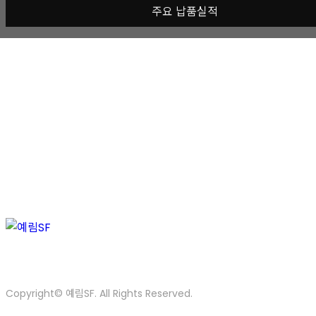
주요 납품실적
Slitting line hyd' unit-4
Author :
admin
Views :
607
List
Prev
Next
인천광역시 동구 방축로83번길 23 산업유통센터 28동 102호
Tel. 032-589-7273
Fax. 032-859-7234
E-mail. supami
Copyright© 예림SF. All Rights Reserved.