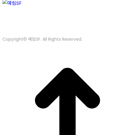
인천광역시 동구 방축로83번길 23 산업유통센터 28동 102호
Tel. 032-589-7273
Fax. 032-859-7234
E-mail.
supamic@hanmail.net
supamic@naver.com
Copyright© 예림SF. All Rights Reserved.
t