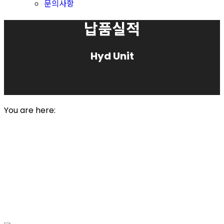
문의사항
납품실적
Hyd Unit
Piping Machine Hyd' System
You are here:
Author :
admin
Views :
741
List
Prev
Next