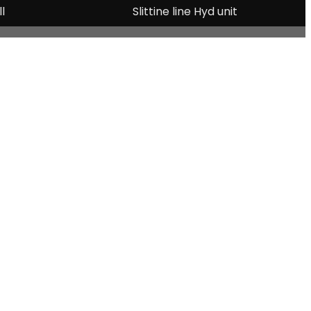
ll
Slittine line Hyd unit