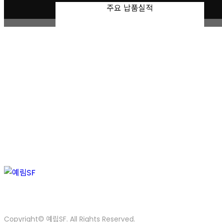
주요 납품실적
동국종합산업
Author :
admin
Views :
793
List
Prev
Next
인천광역시 동구 방축로83번길 23 산업유통센터 28동 102호
Tel. 032-589-7273
Fax. 032-859-7234
E-mail. supami
Copyright© 예림SF. All Rights Reserved.